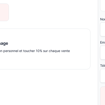
No
Ema
nage
en personnel et toucher 10% sur chaque vente
Té