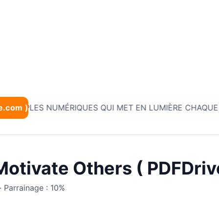
e.com )
LES NUMÉRIQUES QUI MET EN LUMIÈRE CHAQUE ENTREPRISE* • • • 
Motivate Others ( PDFDriv
· Parrainage : 10%