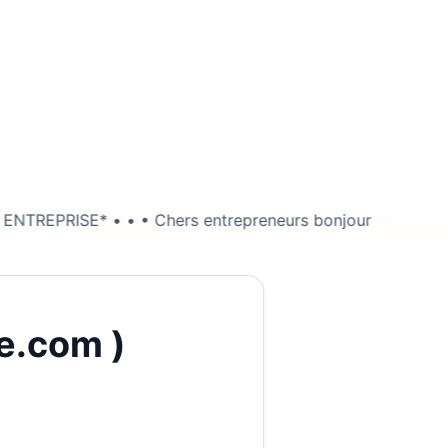
Chers entrepreneurs bonjour !😇 • Le saviez- vous ? Derriè
e.com )