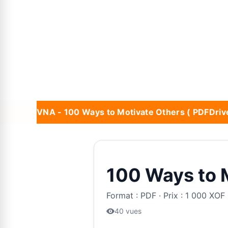
Nouveau :
VNA - 100 Ways to Motivate Others ( PDFDriv
*#VNA INNOVATION: SITE DIGITAL À OPTIONS MULTIP
100 Ways to 
Format : PDF · Prix : 1 000 XOF 
40 vues