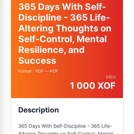
365 Days With Self-
Discipline - 365 Life-
Altering Thoughts on
Self-Control, Mental
Resilience, and
Success
Format : PDF — PDF
PRIX
1 000 XOF
Description
365 Days With Self-Discipline - 365 Life-
Altering Thoughts on Self-Control, Mental