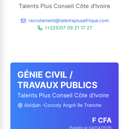
Talents Plus Conseil Côte d'Ivoire
recrutement@talentsplusafrique.com
(+225)07 09 21 17 27
GÉNIE CIVIL /
TRAVAUX PUBLICS
Talents Plus Conseil Côte d'Ivoire
Abidjan -Cocody Angré 9e Tranche
F CFA
Publiée le 04/04/2025