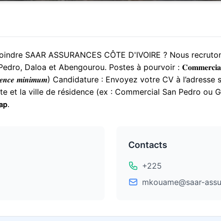
ie de rejoindre SAAR ASSURANCES CÔTE D'IVOIRE ? Nous recruton
et Abengourou. Postes à pourvoir : 𝐂𝐨𝐦𝐦𝐞𝐫𝐜𝐢𝐚𝐥 𝐞𝐧 𝐀𝐬𝐬𝐮𝐫𝐚
𝐞 (𝑵𝒊𝒗𝒆𝒂𝒖 𝑳𝒊𝒄𝒆𝒏𝒄𝒆 𝒎𝒊𝒏𝒊𝒎𝒖𝒎) Candidature : Envoyez votre CV 
t la ville de résidence (ex : Commercial San Pedro ou Gestionnai
𝗮𝗽.
Contacts
+225
mkouame@saar-assu