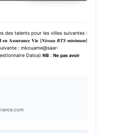
s des talents pour les villes suivantes :
𝐜𝐞 𝐕𝐢𝐞 (𝑵𝒊𝒗𝒆𝒂𝒖 𝑩𝑻𝑺 𝒎𝒊𝒏𝒊𝒎𝒖𝒎)
à l’adresse suivante : mkouame@saar-
re Daloa) 𝗡𝗕 : 𝗡𝗲 𝗽𝗮𝘀 𝗮𝘃𝗼𝗶𝗿
rance.com