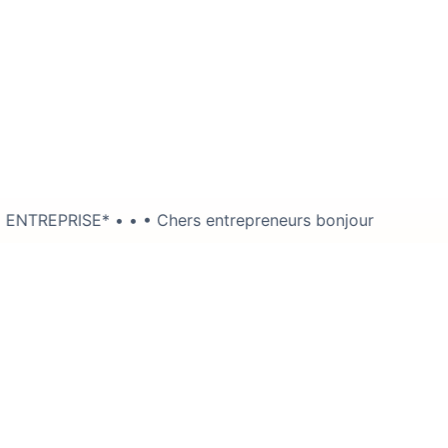
Chers entrepreneurs bonjour !😇 • Le saviez- vous ? Derriè