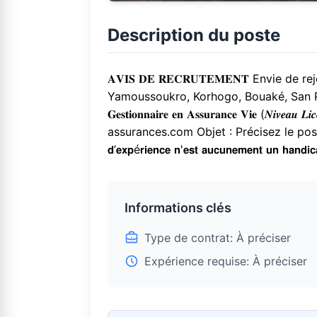
Description du poste
𝐀𝐕𝐈𝐒 𝐃𝐄 𝐑𝐄𝐂𝐑𝐔𝐓𝐄𝐌𝐄𝐍𝐓 Env
Yamoussoukro, Korhogo, Bouaké, San Pedro, Daloa 
𝐆𝐞𝐬𝐭𝐢𝐨𝐧𝐧𝐚𝐢𝐫𝐞 𝐞𝐧 𝐀𝐬𝐬𝐮𝐫𝐚𝐧𝐜𝐞 𝐕
assurances.com Objet : Précisez le poste e
𝗱’𝗲𝘅𝗽é𝗿𝗶𝗲𝗻𝗰𝗲 𝗻'𝗲𝘀𝘁 𝗮𝘂𝗰𝘂𝗻𝗲𝗺𝗲𝗻𝘁 𝘂𝗻 𝗵𝗮𝗻𝗱𝗶𝗰
Informations clés
Type de contrat: À préciser
Expérience requise: À préciser