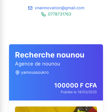
vnainnovation@gmail.com
0778731763
Recherche nounou
Agence de nounou
yamoussoukro
100000 F CFA
Publiée le 18/03/2025