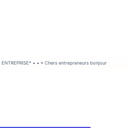
Chers entrepreneurs bonjour !😇 • Le saviez- vous ? Derriè