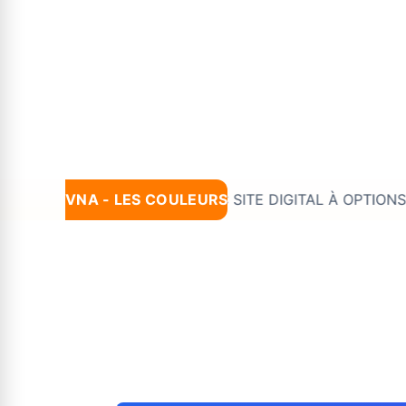
Nouveau :
VNA - LES COULEURS
*#VNA INNOVATION: SITE DIGITAL À OPTIONS MULTIPL