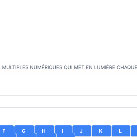
LES NUMÉRIQUES QUI MET EN LUMIÈRE CHAQUE ENTREPRISE* • • •
F
G
H
I
J
K
L