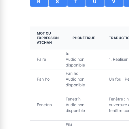
R
S
T
U
V
MOT OU
EXPRESSION
PHONÉTIQUE
TRADUCTIO
ATCHAN
tɛ
Faire
Audio non
1. Réaliser
disponible
Fan ho
Fan ho
Audio non
Un fou : P
disponible
Fenetrín
Fenêtre : n
Fenetrìn
Audio non
ouverture e
disponible
fenêtre co
Fíkí