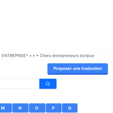
 Chers entrepreneurs bonjour !😇 • Le saviez- vous ? Derri
Proposer une traduction
M
N
O
P
Q