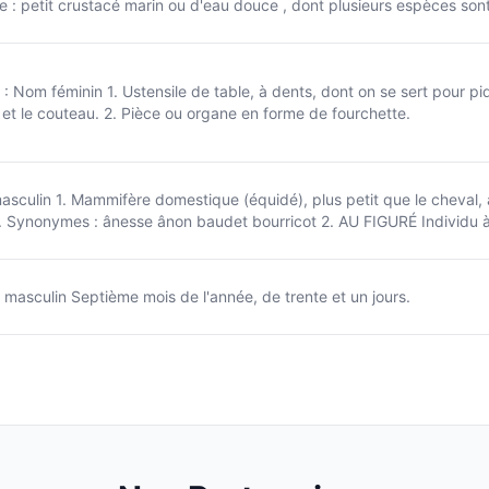
e : petit crustacé marin ou d'eau douce , dont plusieurs espèces sont
 : Nom féminin 1. Ustensile de table, à dents, dont on se sert pour piq
 et le couteau. 2. Pièce ou organe en forme de fourchette.
sculin 1. Mammifère domestique (équidé), plus petit que le cheval, à
t. Synonymes : ânesse ânon baudet bourricot 2. AU FIGURÉ Individu à
m masculin Septième mois de l'année, de trente et un jours.