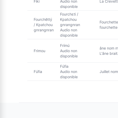
Fíkí
Audio non
La Crevett
disponible
Fourchɛti /
Fourchĕttý
Kpatchou
Fourchette
/ Kpatchou
gnrangnran
fourchette
gnrangnran
Audio non
disponible
Frímú
âne nom ma
Frimou
Audio non
L'âne brai
disponible
Fúfia
Fúfia
Audio non
Juillet no
disponible