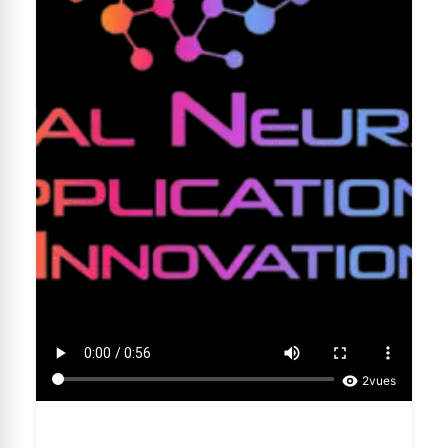
2
vues