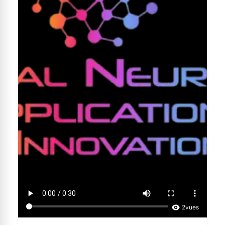
2
vues